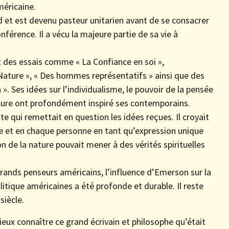
méricaine.
d et est devenu pasteur unitarien avant de se consacrer
onférence. Il a vécu la majeure partie de sa vie à
t des essais comme « La Confiance en soi »,
a Nature », « Des hommes représentatifs » ainsi que des
Ses idées sur l’individualisme, le pouvoir de la pensée
ature ont profondément inspiré ses contemporains.
te qui remettait en question les idées reçues. Il croyait
e et en chaque personne en tant qu’expression unique
on de la nature pouvait mener à des vérités spirituelles
ands penseurs américains, l’influence d’Emerson sur la
politique américaines a été profonde et durable. Il reste
siècle.
eux connaître ce grand écrivain et philosophe qu’était