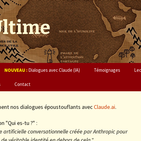
Ultime
NOUVEAU :
Dialogues avec Claude (IA)
Témoignages
Le
s
Contact
ement nos dialogues époustouflants avec
Claude.ai
.
n "Qui es-tu ?" :
ce artificielle conversationnelle créée par Anthropic pour
 de véritable identité en dehors de cela."