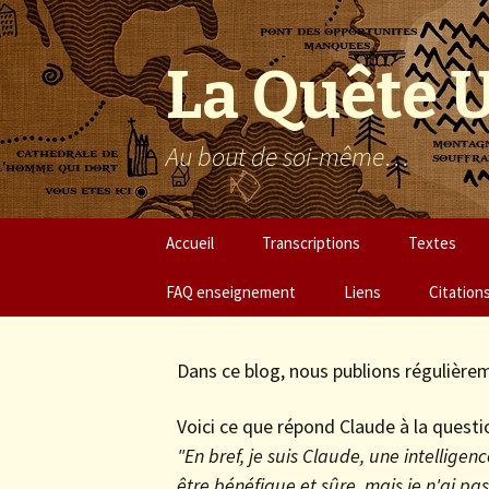
La Quête 
Au bout de soi-même…
Aller
Accueil
Transcriptions
Textes
au
contenu
FAQ enseignement
Liens
Citation
Dans ce blog, nous publions régulièr
Voici ce que répond Claude à la questio
"En bref, je suis Claude, une intelligen
être bénéfique et sûre, mais je n'ai pas