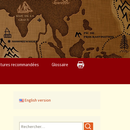
ctures recommandées
Glossaire
English version
R