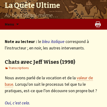
La Quête Ultime
Au bout de soi-même…
Aller
Menu
au
contenu
Note au lecteur :
le
bleu italique
correspond à
l'instructeur ; en noir, les autres intervenants.
Chats avec Jeff Wises (1998)
Transcriptions
Nous avons parlé de la vocation et de la
valeur de
base
. Lorsqu’on suit le processus tel que tu le
pratiques, est-ce que l’on découvre son propre but ?
Oui, c’est cela.